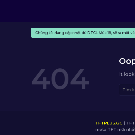
Skip
to
content
Chúng tôi đang cập nhật dữ DTCL Mùa 18, sẽ ra mắt và
Oop
404
It loo
TFTPLUS.GG
|
TFT
meta TFT mới nhất. 