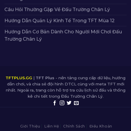
Câu Hỏi Thường Gặp Về Đấu Trường Chân Lý
Hướng Dẫn Quản Lý Kinh Tế Trong TFT Mùa 12
Hướng Dẫn Cơ Bản Dành Cho Người Mới Chơi Đấu
Trường Chân Lý
TFTPLUS.GG
|
TFT Plus
- nền tảng cung cấp dữ liệu, hướng
dẫn chơi, và chia sẻ đội hình DTCL cùng với meta TFT mới
nhất. Ngoài ra, trang còn hỗ trợ tra cứu lịch sử đấu và thống
kê chi tiết trong Đấu Trường Chân Lý.
https://i-read.io/
sunwin
go88
hitclub
gem88
8US
Motchill
TD88
Nettruyen
TDTC
nhà cái td88
td88
tdtc
thiên đường trò chơi
8us
td88
nhà cái td88
td88
https://i-read.io/
sunwin
go88
hitclub
gem88
8US
Motchill
TD88
Nettruyen
TDTC
nhà cái td88
td88
tdtc
thiên đường trò chơi
8us
td88
Giới Thiệu
Liên Hệ
Chính Sách
Điều Khoản
nhà cái td88
td88