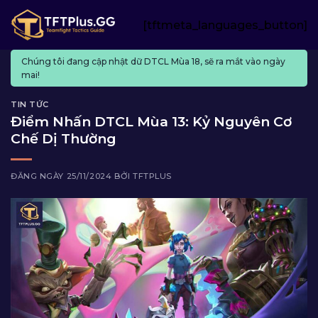
Skip
[tftmeta_languages_button]
to
content
Chúng tôi đang cập nhật dữ DTCL Mùa 18, sẽ ra mắt vào ngày
mai!
TIN TỨC
Điểm Nhấn DTCL Mùa 13: Kỷ Nguyên Cơ
Chế Dị Thường
ĐĂNG NGÀY
25/11/2024
BỞI
TFTPLUS