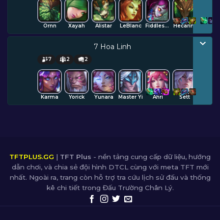
Ornn
Xayah
Alistar
LeBlanc
Fiddlesticks
Hecarim
Ezreal
7 Hoa Linh
7
2
2
Karma
Yorick
Yunara
Master Yi
Ahri
Sett
Gnar
TFTPLUS.GG
|
TFT Plus
- nền tảng cung cấp dữ liệu, hướng
dẫn chơi, và chia sẻ đội hình DTCL cùng với meta TFT mới
nhất. Ngoài ra, trang còn hỗ trợ tra cứu lịch sử đấu và thống
kê chi tiết trong Đấu Trường Chân Lý.
https://i-read.io/
sunwin
go88
hitclub
gem88
8US
Motchill
TD88
Nettruyen
TDTC
nhà cái td88
td88
tdtc
thiên đường trò chơi
8us
td88