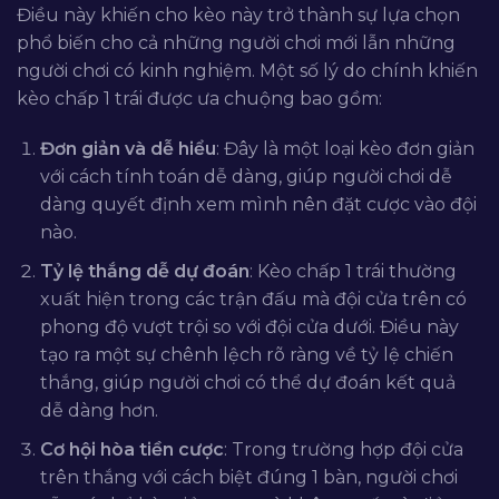
Điều này khiến cho kèo này trở thành sự lựa chọn
phổ biến cho cả những người chơi mới lẫn những
người chơi có kinh nghiệm. Một số lý do chính khiến
kèo chấp 1 trái được ưa chuộng bao gồm:
Đơn giản và dễ hiểu
: Đây là một loại kèo đơn giản
với cách tính toán dễ dàng, giúp người chơi dễ
dàng quyết định xem mình nên đặt cược vào đội
nào.
Tỷ lệ thắng dễ dự đoán
: Kèo chấp 1 trái thường
xuất hiện trong các trận đấu mà đội cửa trên có
phong độ vượt trội so với đội cửa dưới. Điều này
tạo ra một sự chênh lệch rõ ràng về tỷ lệ chiến
thắng, giúp người chơi có thể dự đoán kết quả
dễ dàng hơn.
Cơ hội hòa tiền cược
: Trong trường hợp đội cửa
trên thắng với cách biệt đúng 1 bàn, người chơi