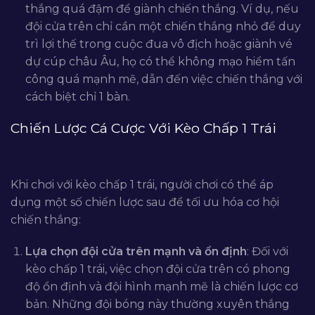
thắng quá đậm để giành chiến thắng. Ví dụ, nếu
đội cửa trên chỉ cần một chiến thắng nhỏ để duy
trì lợi thế trong cuộc đua vô địch hoặc giành vé
dự cúp châu Âu, họ có thể không mạo hiểm tấn
công quá mạnh mẽ, dẫn đến việc chiến thắng với
cách biệt chỉ 1 bàn.
Chiến Lược Cá Cược Với Kèo Chấp 1 Trái
Khi chơi với kèo chấp 1 trái, người chơi có thể áp
dụng một số chiến lược sau để tối ưu hóa cơ hội
chiến thắng:
Lựa chọn đội cửa trên mạnh và ổn định
: Đối với
kèo chấp 1 trái, việc chọn đội cửa trên có phong
độ ổn định và đội hình mạnh mẽ là chiến lược cơ
bản. Những đội bóng này thường xuyên thắng