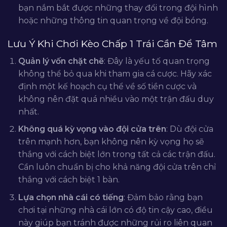
bạn nắm bắt được những thay đổi trong đội hình
hoặc những thông tin quan trọng về đội bóng.
Lưu Ý Khi Chơi Kèo Chấp 1 Trái Cần Để Tâm
Quản lý vốn chặt chẽ
: Đây là yếu tố quan trọng
không thể bỏ qua khi tham gia cá cược. Hãy xác
định một kế hoạch cụ thể về số tiền cược và
không nên đặt quá nhiều vào một trận đấu duy
nhất.
Không quá kỳ vọng vào đội cửa trên
: Dù đội cửa
trên mạnh hơn, bạn không nên kỳ vọng họ sẽ
thắng với cách biệt lớn trong tất cả các trận đấu.
Cần luôn chuẩn bị cho khả năng đội cửa trên chỉ
thắng với cách biệt 1 bàn.
Lựa chọn nhà cái có tiếng
: Đảm bảo rằng bạn
chơi tại những nhà cái lớn có độ tin cậy cao, điều
này giúp bạn tránh được những rủi ro liên quan