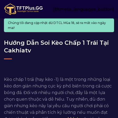
Skip
[tftmeta_languages_button]
to
content
Chúng tôi đang cập nhật dữ DTCL Mùa 18, sẽ ra mắt vào ngày
mai!
Hướng Dẫn Soi Kèo Chấp 1 Trái Tại
Cakhiatv
Kèo chấp 1 trái (hay kèo -1) là một trong những loại
kèo đơn giản nhưng cực kỳ phổ biến trong cá cược
bóng đá. Đối với nhiều người chơi, đây là một lựa
chọn quen thuộc và dễ hiểu. Tuy nhiên, dù đơn
giản nhưng kèo này lại yêu cầu người chơi phải có
chiến thuật và phân tích kỹ lưỡng nếu muốn đạt