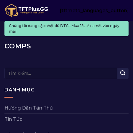
Skip
[tftmeta_languages_button]
to
content
Chúng tôi đang cập nhật dữ DTCL Mùa 18, sẽ ra mắt vào ngày
mai!
COMPS
DANH MỤC
Hướng Dẫn Tân Thủ
Tin Tức